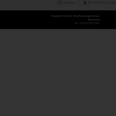
Anbieter
My TruckPoint Login
Daimler Truck AG - Nutzfahrzeugzentrum
Würzburg
Tel.:
+49 931 99175 500