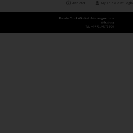
Anbieter
My TruckPoint Login
Daimler Truck AG - Nutzfahrzeugzentrum
Würzburg
Tel.:
+49 931 99175 500