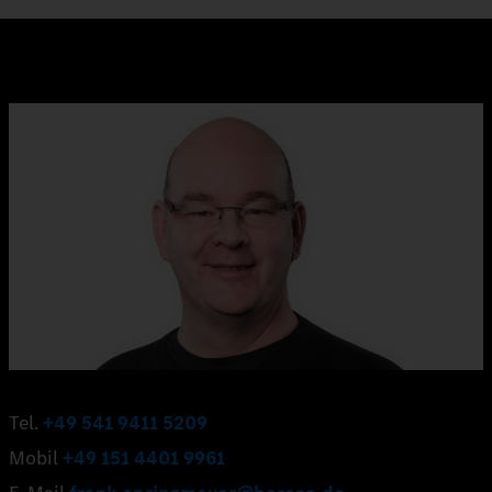
Tel.
+49 541 9411 5209
Mobil
+49 151 4401 9961