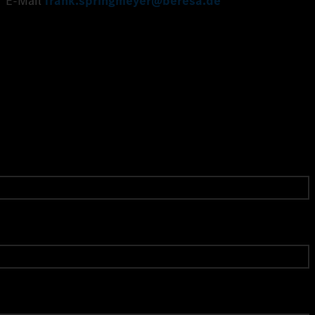
E-Mail
frank.springmeyer@beresa.de