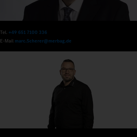
Tel.
+49 651 7100 336
E-Mail
marc.Scherer@merbag.de