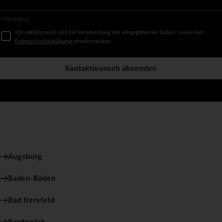
*Pflichtfeld
Ich erkläre mich mit der Verarbeitung der eingegebenen Daten, sowie der
Datenschutzerklärung
einverstanden.
Kontaktwunsch absenden
Augsburg
Baden-Baden
Bad Hersfeld
Bardowick