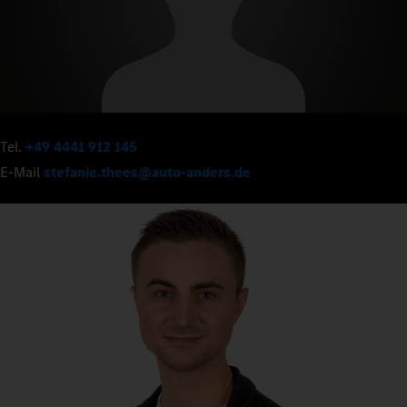
Tel.
+49 4441 912 145
E-Mail
stefanie.thees@auto-anders.de