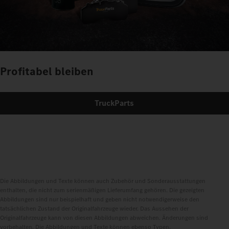
Profitabel bleiben
TruckParts
Die Abbildungen und Texte können auch Zubehör und Sonderausstattungen
enthalten, die nicht zum serienmäßigen Lieferumfang gehören. Die gezeigten
Abbildungen sind nur beispielhaft und geben nicht notwendigerweise den
tatsächlichen Zustand der Originalfahrzeuge wieder. Das Aussehen der
Originalfahrzeuge kann von diesen Abbildungen abweichen. Änderungen sind
vorbehalten. Die Abbildungen und Texte können ebenso Typen,