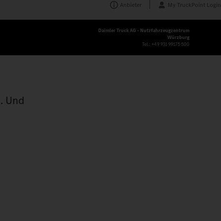
Anbieter
My TruckPoint Login
Daimler Truck AG - Nutzfahrzeugzentrum
Würzburg
Tel.:
+49 931 99175 500
h. Und