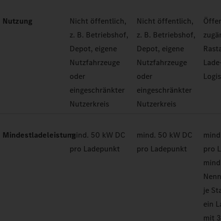
Nutzung
Nicht öffentlich,
Nicht öffentlich,
Öffen
z. B. Betriebshof,
z. B. Betriebshof,
zugän
Depot, eigene
Depot, eigene
Rast
Nutzfahrzeuge
Nutzfahrzeuge
Lade
oder
oder
Logi
eingeschränkter
eingeschränkter
Nutzerkreis
Nutzerkreis
Mindestladeleistung
mind. 50 kW DC
mind. 50 kW DC
mind
pro Ladepunkt
pro Ladepunkt
pro 
mind
Nenn
je St
ein 
mit 