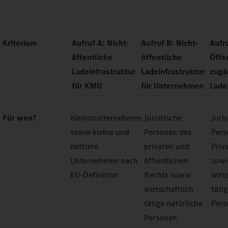
Kriterium
Aufruf A: Nicht-
Aufruf B: Nicht-
Aufr
öffentliche
öffentliche
Öffe
Ladeinfrastruktur
Ladeinfrastruktur
zugä
für KMU
für Unternehmen
Lade
Für wen?
Kleinstunternehmen
Juristische
Juri
sowie kleine und
Personen des
Pers
mittlere
privaten und
Priv
Unternehmen nach
öffentlichen
sowi
EU-Definition
Rechts sowie
wirt
wirtschaftlich
täti
tätige natürliche
Pers
Personen