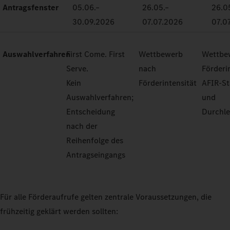
Antragsfenster
05.06.–
26.05.–
26.0
30.09.2026
07.07.2026
07.0
Auswahlverfahren
First Come. First
Wettbewerb
Wettbe
Serve.
nach
Förderi
Kein
Förderintensität
AFIR-S
Auswahlverfahren;
und
Entscheidung
Durchle
nach der
Reihenfolge des
Antragseingangs
Für alle Förderaufrufe gelten zentrale Voraussetzungen, die
frühzeitig geklärt werden sollten: