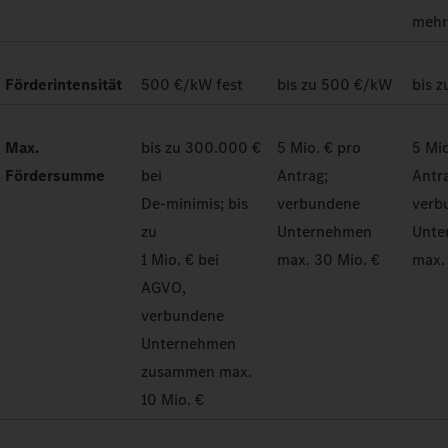
meh
Förderintensität
500 €/kW fest
bis zu 500 €/kW
bis 
Max.
bis zu 300.000 €
5 Mio. € pro
5 Mio
Fördersumme
bei
Antrag;
Antr
De-minimis; bis
verbundene
verb
zu
Unternehmen
Unte
1 Mio. € bei
max. 30 Mio. €
max.
AGVO,
verbundene
Unternehmen
zusammen max.
10 Mio. €